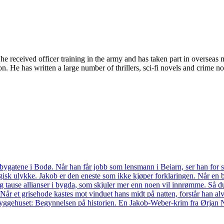
he received officer training in the army and has taken part in oversea
. He has written a large number of thrillers, sci-fi novels and crime no
bygatene i Bodø. Når han får jobb som lensmann i Beiarn, ser han for seg
agisk ulykke. Jakob er den eneste som ikke kjøper forklaringen. Når en 
r og tause allianser i bygda, som skjuler mer enn noen vil innrømme. Så 
Når et grisehode kastes mot vinduet hans midt på natten, forstår han al
Skyggehuset: Begynnelsen på historien. En Jakob-Weber-krim fra Ørjan 