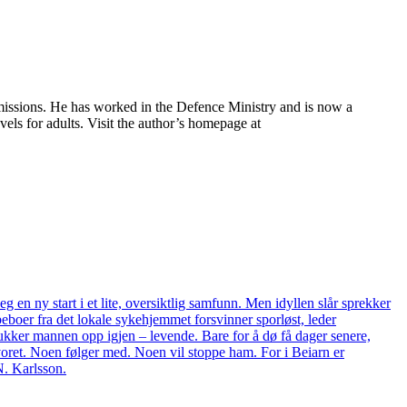
s missions. He has worked in the Defence Ministry and is now a
vels for adults. Visit the author’s homepage at
 en ny start i et lite, oversiktlig samfunn. Men idyllen slår sprekker
beboer fra det lokale sykehjemmet forsvinner sporløst, leder
dukker mannen opp igjen – levende. Bare for å dø få dager senere,
voret. Noen følger med. Noen vil stoppe ham. For i Beiarn er
N. Karlsson.