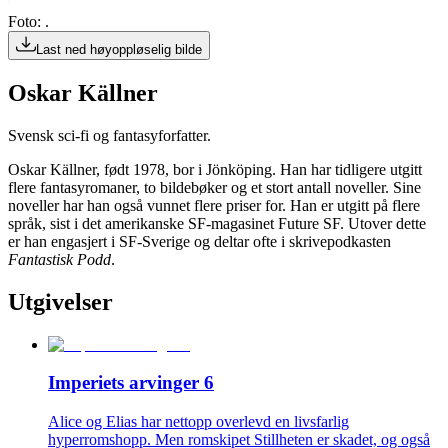
Foto: .
Last ned høyoppløselig bilde
Oskar Källner
Svensk sci-fi og fantasyforfatter.
Oskar Källner, født 1978, bor i Jönköping. Han har tidligere utgitt
flere fantasyromaner, to bildebøker og et stort antall noveller. Sine
noveller har han også vunnet flere priser for. Han er utgitt på flere
språk, sist i det amerikanske SF-magasinet Future SF. Utover dette
er han engasjert i SF-Sverige og deltar ofte i skrivepodkasten
Fantastisk Podd
.
Utgivelser
Imperiets arvinger 6
Alice og Elias har nettopp overlevd en livsfarlig
hyperromshopp. Men romskipet Stillheten er skadet, og også