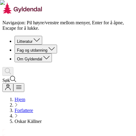
Navigasjon: Pil høyre/venstre mellom menyer, Enter for å åpne,
Escape for å lukke.
Litteratur
Fag og utdanning
Om Gyldendal
Søk
Hjem
Forfattere
Oskar Källner