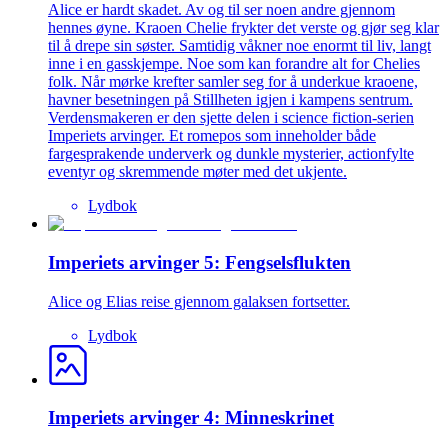
Alice er hardt skadet. Av og til ser noen andre gjennom
hennes øyne. Kraoen Chelie frykter det verste og gjør seg klar
til å drepe sin søster. Samtidig våkner noe enormt til liv, langt
inne i en gasskjempe. Noe som kan forandre alt for Chelies
folk. Når mørke krefter samler seg for å underkue kraoene,
havner besetningen på Stillheten igjen i kampens sentrum.
Verdensmakeren er den sjette delen i science fiction-serien
Imperiets arvinger. Et romepos som inneholder både
fargesprakende underverk og dunkle mysterier, actionfylte
eventyr og skremmende møter med det ukjente.
Lydbok
Imperiets arvinger 5: Fengselsflukten
Alice og Elias reise gjennom galaksen fortsetter.
Lydbok
Imperiets arvinger 4: Minneskrinet