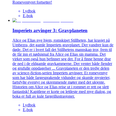
Romeventyret fortsetter!
Lydbok
E-bok
Imperiets arvinger 3: Gravplaneten
Alice og Elias nye hjem, romskipet Stillheten, har krasjet på
Umbezra, det gamle Imperiets gravplanet. Der vandrer kun de
døde. Det er i hvert fall det Stillhetens mannskap tror, frem til
de får inn et nødsignal fra Alice og Elias sin mamma. Det
virker som også hun befinner seg der. For å finne henne drar
de ned i de eldgamle gravkammerne. Der venter både fiender
og grufulle oppdagelser ... Gravplaneten er den tredje delen
av science-fiction-serien Imperiets arvinger. Et romeventyr
som har både fargesprakende vidunder og skumle mysterier,
fartsfylte eventyr og skremmende møter med det ukjente.
Historien om Alice og Elias reise ut i rommet er rett og slett
fantastisk! Kapitlene er korte og lettleste med mye dialog, og
boka er full av kule fargeillustrasjoner.
Lydbok
E-bok