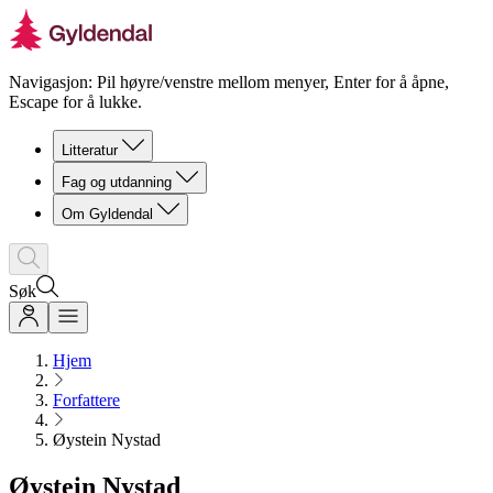
Navigasjon: Pil høyre/venstre mellom menyer, Enter for å åpne,
Escape for å lukke.
Litteratur
Fag og utdanning
Om Gyldendal
Søk
Hjem
Forfattere
Øystein Nystad
Øystein Nystad