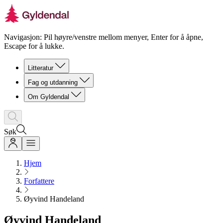
Navigasjon: Pil høyre/venstre mellom menyer, Enter for å åpne,
Escape for å lukke.
Litteratur
Fag og utdanning
Om Gyldendal
Søk
Hjem
Forfattere
Øyvind Handeland
Øyvind Handeland