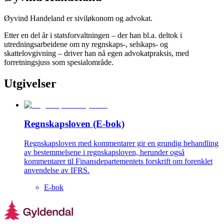
Øyvind Handeland er siviløkonom og advokat.
Etter en del år i statsforvaltningen – der han bl.a. deltok i
utredningsarbeidene om ny regnskaps-, selskaps- og
skattelovgivning – driver han nå egen advokatpraksis, med
forretningsjuss som spesialområde.
Utgivelser
Regnskapsloven (E-bok)
Regnskapsloven med kommentarer gir en grundig behandling
av bestemmelsene i regnskapsloven, herunder også
kommentarer til Finansdepartementets forskrift om forenklet
anvendelse av IFRS.
E-bok