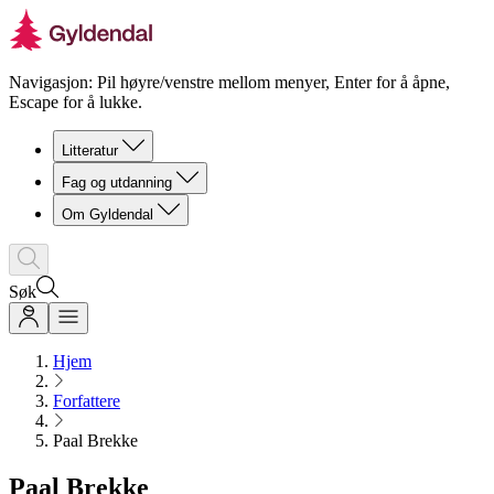
Navigasjon: Pil høyre/venstre mellom menyer, Enter for å åpne,
Escape for å lukke.
Litteratur
Fag og utdanning
Om Gyldendal
Søk
Hjem
Forfattere
Paal Brekke
Paal Brekke