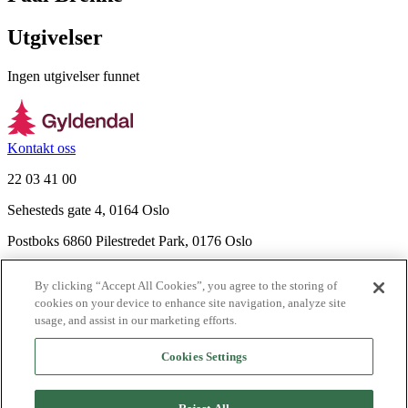
Utgivelser
Ingen utgivelser funnet
Kontakt oss
22 03 41 00
Sehesteds gate 4, 0164 Oslo
Postboks 6860 Pilestredet Park, 0176 Oslo
Finn frem
By clicking “Accept All Cookies”, you agree to the storing of
Nyhetsbrev
cookies on your device to enhance site navigation, analyze site
Ledige stillinger
usage, and assist in our marketing efforts.
Send inn manus
Cookies Settings
Om Gyldendal
Support