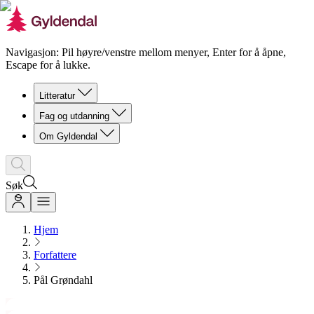
Navigasjon: Pil høyre/venstre mellom menyer, Enter for å åpne,
Escape for å lukke.
Litteratur
Fag og utdanning
Om Gyldendal
Søk
Hjem
Forfattere
Pål Grøndahl