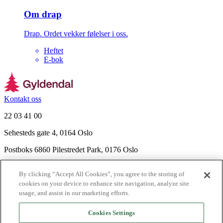
Om drap
Drap. Ordet vekker følelser i oss.
Heftet
E-bok
Kontakt oss
22 03 41 00
Sehesteds gate 4, 0164 Oslo
Postboks 6860 Pilestredet Park, 0176 Oslo
Finn frem
By clicking “Accept All Cookies”, you agree to the storing of
Nyhetsbrev
cookies on your device to enhance site navigation, analyze site
Ledige stillinger
usage, and assist in our marketing efforts.
Send inn manus
Cookies Settings
Om Gyldendal