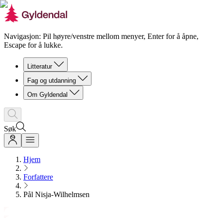
Navigasjon: Pil høyre/venstre mellom menyer, Enter for å åpne,
Escape for å lukke.
Litteratur
Fag og utdanning
Om Gyldendal
Søk
Hjem
Forfattere
Pål Nisja-Wilhelmsen