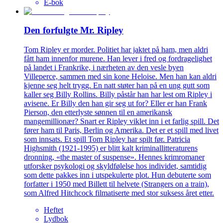
E-bok
Den forfulgte Mr. Ripley
Tom Ripley er morder. Politiet har jaktet på ham, men aldri
fått ham innenfor murene. Han lever i fred og fordragelighet
på landet i Frankrike, i nærheten av den vesle byen
Villeperce, sammen med sin kone Heloise. Men han kan aldri
kjenne seg helt trygg. En natt støter han på en ung gutt som
kaller seg Billy Rollins. Billy påstår han har lest om Ripley i
avisene. Er Billy den han gir seg ut for? Eller er han Frank
Pierson, den etterlyste sønnen til en amerikansk
mangemillionær? Snart er Ripley viklet inn i et farlig spill. Det
fører ham til Paris, Berlin og Amerika. Det er et spill med livet
som innsats. Et spill Tom Ripley har spilt før. Patricia
Highsmith (1921-1995) er blitt kalt kriminallitteraturens
dronning, «the master of suspense». Hennes krimromaner
utforsker psykologi og skyldfølelse hos individet, samtidig
som dette pakkes inn i utspekulerte plot. Hun debuterte som
forfatter i 1950 med Billett til helvete (Strangers on a train),
som Alfred Hitchcock filmatiserte med stor suksess året etter.
Heftet
Lydbok