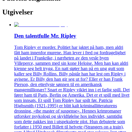
Utgivelser
Den talentfulle Mr. Ripley
Tom Ripley er morder. Politiet har jaktet på ham, men aldri
fått ham innenfor murene. Han lever i fred og fordragelighet
på landet i Frankrike, i nærheten av den vesle byen
Villeperce, sammen med sin kone Heloise. Men han kan aldri
kjenne seg helt trygg. En natt støter han på en ung gutt som
kaller seg Billy Rollins. Billy påstår han har lest om Ripley i
avisene. Er Billy den han gir seg ut for? Eller er han Frank
Pierson, den etterlyste sønnen til en amerikansk
mangemillionær? Snart er Ripley viklet inn i et farlig spill. Det
fører ham til Paris, Berlin og Amerika. Det er et spill med livet
som innsats. Et spill Tom Ripley har spilt før. Patricia
Highsmith (1921-1995) er blitt kalt kriminallitteraturens
dronning, «the master of suspense». Hennes krimromaner
utforsker psykologi og skyldfølelse hos individet, samtidig
som dette pakkes inn i utspekulerte plot. Hun debuterte som
forfatter i 1950 med Billett til helvete (Strangers on a train),