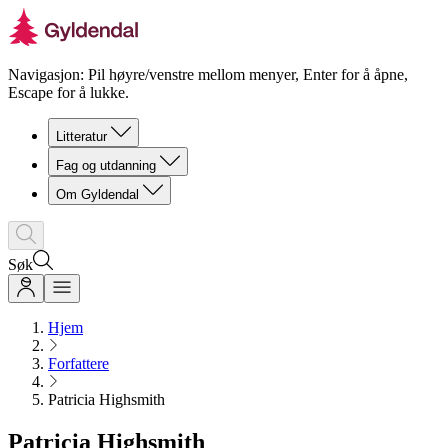
Navigasjon: Pil høyre/venstre mellom menyer, Enter for å åpne,
Escape for å lukke.
Litteratur
Fag og utdanning
Om Gyldendal
Søk
Hjem
Forfattere
Patricia Highsmith
Patricia Highsmith