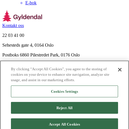
E-bok
Kontakt oss
22 03 41 00
Sehesteds gate 4, 0164 Oslo
Postboks 6860 Pilestredet Park, 0176 Oslo
Finn frem
By clicking “Accept All Cookies”, you agree to the storing of
Nyhetsbrev
cookies on your device to enhance site navigation, analyze site
Ledige stillinger
usage, and assist in our marketing efforts.
Send inn manus
Cookies Settings
Om Gyldendal
Support
Reject All
Presse
Agency
Accept All Cookies
©
2026
Gyldendal