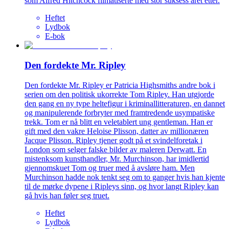
som Alfred Hitchcock filmatiserte med stor suksess året etter.
Heftet
Lydbok
E-bok
Den fordekte Mr. Ripley
Den fordekte Mr. Ripley er Patricia Highsmiths andre bok i
serien om den politisk ukorrekte Tom Ripley. Han utgjorde
den gang en ny type heltefigur i kriminallitteraturen, en dannet
og manipulerende forbryter med framtredende usympatiske
trekk. Tom er nå blitt en veletablert ung gentleman. Han er
gift med den vakre Heloise Plisson, datter av millionæren
Jacque Plisson. Ripley tjener godt på et svindelforetak i
London som selger falske bilder av maleren Derwatt. En
mistenksom kunsthandler, Mr. Murchinson, har imidlertid
gjennomskuet Tom og truer med å avsløre ham. Men
Murchinson hadde nok tenkt seg om to ganger hvis han kjente
til de mørke dypene i Ripleys sinn, og hvor langt Ripley kan
gå hvis han føler seg truet.
Heftet
Lydbok