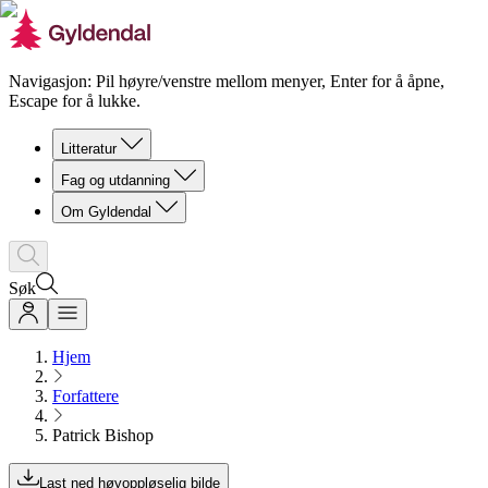
Navigasjon: Pil høyre/venstre mellom menyer, Enter for å åpne,
Escape for å lukke.
Litteratur
Fag og utdanning
Om Gyldendal
Søk
Hjem
Forfattere
Patrick Bishop
Last ned høyoppløselig bilde