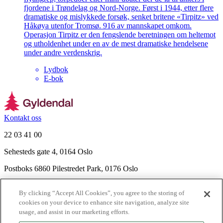
fjordene i Trøndelag og Nord-Norge. Først i 1944, etter flere
dramatiske og mislykkede forsøk, senket britene «Tirpitz» ved
Håkøya utenfor Tromsø. 916 av mannskapet omkom.
Operasjon Tirpitz er den fengslende beretningen om heltemot
og utholdenhet under en av de mest dramatiske hendelsene
under andre verdenskrig.
Lydbok
E-bok
Kontakt oss
22 03 41 00
Sehesteds gate 4, 0164 Oslo
Postboks 6860 Pilestredet Park, 0176 Oslo
Finn frem
By clicking “Accept All Cookies”, you agree to the storing of
Nyhetsbrev
cookies on your device to enhance site navigation, analyze site
Ledige stillinger
usage, and assist in our marketing efforts.
Send inn manus