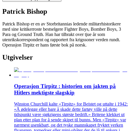
Patrick Bishop
Patrick Bishop er en av Storbritannias ledende militærhistorikere
med sine kritikerroste bestselgere Fighter Boys, Bomber Boys, 3
Para og Ground Truth. Han har tilbrakt over tjue år som
utenrikskorrespondent og rapportert fra krigssoner verden rundt.
Operasjon Tirpitz er hans første bok på norsk.
Utgivelser
Operasjon Tirpitz : historien om jakten på
Hitlers mektigste slagskip
Winston Churchill kalte «Tirpitz» for Beistet og uttalte i 1942:
«Å ødelegge eller bare å skade dette fartøy ville på dette
tidspunkt være sjøkrigens største bedrift.» Britene klekket ut
plan etter plan for å sende skipet til bunns. Men «Tirpitz» var
nærmest usenkbart, og det tyske mannskapet fryktet verken
flyangrep, torpedoer eller mini-ubåter der de lå til ankers i