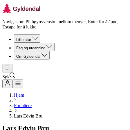
Navigasjon: Pil høyre/venstre mellom menyer, Enter for å åpne,
Escape for å lukke.
Litteratur
Fag og utdanning
Om Gyldendal
Søk
Hjem
Forfattere
Lars Edvin Bru
Lars Edvin Bru