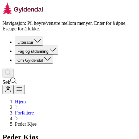
Navigasjon: Pil høyre/venstre mellom menyer, Enter for å åpne,
Escape for å lukke.
Litteratur
Fag og utdanning
Om Gyldendal
Søk
Hjem
Forfattere
Peder Kjøs
Peder Kjøs