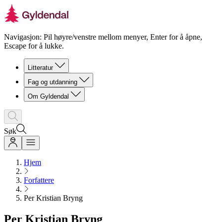
Navigasjon: Pil høyre/venstre mellom menyer, Enter for å åpne,
Escape for å lukke.
Litteratur
Fag og utdanning
Om Gyldendal
Søk
Hjem
Forfattere
Per Kristian Bryng
Per Kristian Bryng