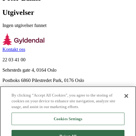
Utgivelser
Ingen utgivelser funnet
Kontakt oss
22 03 41 00
Sehesteds gate 4, 0164 Oslo
Postboks 6860 Pilestredet Park, 0176 Oslo
Finn frem
By clicking “Accept All Cookies”, you agree to the storing of
Nyhetsbrev
cookies on your device to enhance site navigation, analyze site
Ledige stillinger
usage, and assist in our marketing efforts.
Send inn manus
Cookies Settings
Om Gyldendal
Support