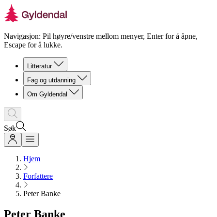
Navigasjon: Pil høyre/venstre mellom menyer, Enter for å åpne,
Escape for å lukke.
Litteratur
Fag og utdanning
Om Gyldendal
Søk
Hjem
Forfattere
Peter Banke
Peter Banke