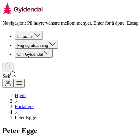
Navigasjon: Pil høyre/venstre mellom menyer, Enter for å åpne, Escap
Litteratur
Fag og utdanning
Om Gyldendal
Søk
Hjem
Forfattere
Peter Egge
Peter Egge