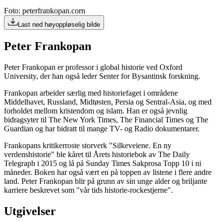
Foto: peterfrankopan.corn
Last ned høyoppløselig bilde
Peter Frankopan
Peter Frankopan er professor i global historie ved Oxford
University, der han også leder Senter for Bysantinsk forskning.
Frankopan arbeider særlig med historiefaget i områdene
Middelhavet, Russland, Midtøsten, Persia og Sentral-Asia, og med
forholdet mellom kristendom og islam. Han er også jevnlig
bidragsyter til The New York Times, The Financial Times og The
Guardian og har bidratt til mange TV- og Radio dokumentarer.
Frankopans kritikerroste storverk "Silkeveiene. En ny
verdenshistorie" ble kåret til Årets historiebok av The Daily
Telegraph i 2015 og lå på Sunday Times Sakprosa Topp 10 i ni
måneder. Boken har også vært en på toppen av listene i flere andre
land. Peter Frankopan blir på grunn av sin unge alder og briljante
karriere beskrevet som "vår tids historie-rockestjerne".
Utgivelser