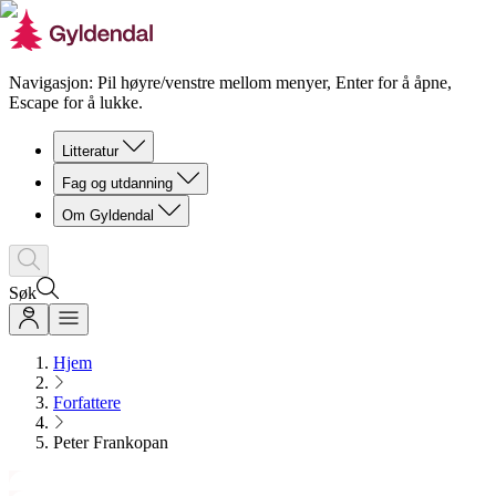
Navigasjon: Pil høyre/venstre mellom menyer, Enter for å åpne,
Escape for å lukke.
Litteratur
Fag og utdanning
Om Gyldendal
Søk
Hjem
Forfattere
Peter Frankopan