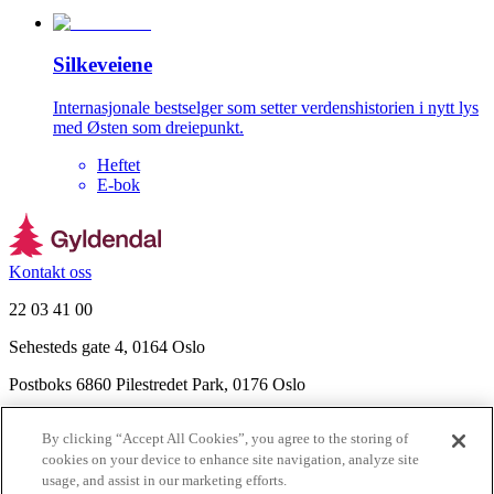
Silkeveiene
Internasjonale bestselger som setter verdenshistorien i nytt lys
med Østen som dreiepunkt.
Heftet
E-bok
Kontakt oss
22 03 41 00
Sehesteds gate 4, 0164 Oslo
Postboks 6860 Pilestredet Park, 0176 Oslo
Finn frem
By clicking “Accept All Cookies”, you agree to the storing of
Nyhetsbrev
cookies on your device to enhance site navigation, analyze site
Ledige stillinger
usage, and assist in our marketing efforts.