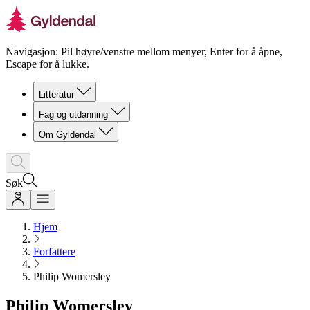
Navigasjon: Pil høyre/venstre mellom menyer, Enter for å åpne,
Escape for å lukke.
Litteratur
Fag og utdanning
Om Gyldendal
Søk
Hjem
Forfattere
Philip Womersley
Philip Womersley