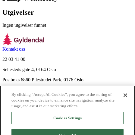
Utgivelser
Ingen utgivelser funnet
Kontakt oss
22 03 41 00
Sehesteds gate 4, 0164 Oslo
Postboks 6860 Pilestredet Park, 0176 Oslo
Finn frem
By clicking “Accept All Cookies”, you agree to the storing of
Nyhetsbrev
cookies on your device to enhance site navigation, analyze site
Ledige stillinger
usage, and assist in our marketing efforts.
Send inn manus
Cookies Settings
Om Gyldendal
Support