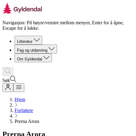
Navigasjon: Pil høyre/venstre mellom menyer, Enter for å åpne,
Escape for å lukke.
Litteratur
Fag og utdanning
Om Gyldendal
Søk
Hjem
Forfattere
Prerna Arora
Prerna Arora