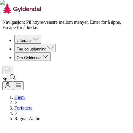
Navigasjon: Pil høyre/venstre mellom menyer, Enter for å åpne,
Escape for å lukke.
Litteratur
Fag og utdanning
Om Gyldendal
Søk
Hjem
Forfattere
Ragnar Aalbu