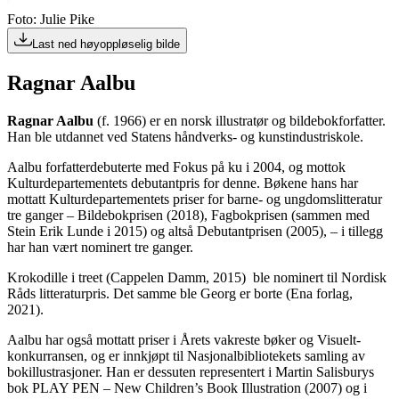
Foto: Julie Pike
Last ned høyoppløselig bilde
Ragnar Aalbu
Ragnar Aalbu
(f. 1966) er en norsk illustratør og bildebokforfatter.
Han ble utdannet ved Statens håndverks- og kunstindustriskole.
Aalbu forfatterdebuterte med Fokus på ku i 2004, og mottok
Kulturdepartementets debutantpris for denne. Bøkene hans har
mottatt Kulturdepartementets priser for barne- og ungdomslitteratur
tre ganger – Bildebokprisen (2018), Fagbokprisen (sammen med
Stein Erik Lunde i 2015) og altså Debutantprisen (2005), – i tillegg
har han vært nominert tre ganger.
Krokodille i treet (Cappelen Damm, 2015) ble nominert til Nordisk
Råds litteraturpris. Det samme ble Georg er borte (Ena forlag,
2021).
Aalbu har også mottatt priser i Årets vakreste bøker og Visuelt-
konkurransen, og er innkjøpt til Nasjonalbibliotekets samling av
bokillustrasjoner. Han er dessuten representert i Martin Salisburys
bok PLAY PEN – New Children’s Book Illustration (2007) og i