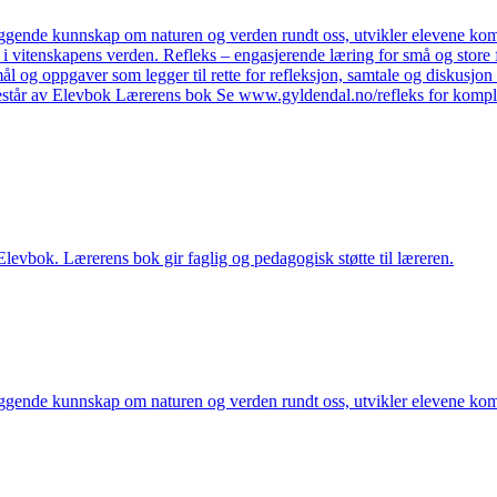
gende kunnskap om naturen og verden rundt oss, utvikler elevene kompeta
et i vitenskapens verden. Refleks – engasjerende læring for små og store
mål og oppgaver som legger til rette for refleksjon, samtale og diskusjon 
estår av Elevbok Lærerens bok Se www.gyldendal.no/refleks for komple
levbok. Lærerens bok gir faglig og pedagogisk støtte til læreren.
ende kunnskap om naturen og verden rundt oss, utvikler elevene kompeta