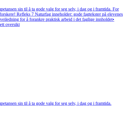
nsen sin til å ta gode valg for seg selv, i dag og i framtida. For
 forskere! Refleks 7 Naturfag inneholder: gode fagtekster på elevenes
veiledning for å forankre praktisk arbeid i det faglige innholdet•
tt oversikt
nsen sin til å ta gode valg for seg selv, i dag og i framtida.