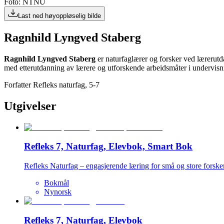
Foto: NTNU
Last ned høyoppløselig bilde
Ragnhild Lyngved Staberg
Ragnhild Lyngved Staberg
er naturfaglærer og forsker ved lærerut
med etterutdanning av lærere og utforskende arbeidsmåter i undervisn
Forfatter Refleks naturfag, 5-7
Utgivelser
Refleks 7, Naturfag, Elevbok, Smart Bok
Refleks Naturfag – engasjerende læring for små og store forske
Bokmål
Nynorsk
Refleks 7, Naturfag, Elevbok