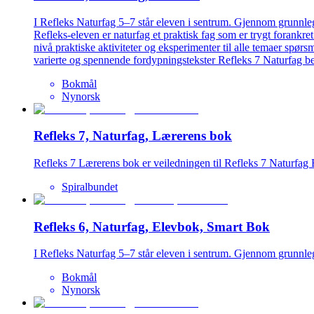
I Refleks Naturfag 5–7 står eleven i sentrum. Gjennom grunnleg
Refleks-eleven er naturfag et praktisk fag som er trygt forankr
nivå praktiske aktiviteter og eksperimenter til alle temaer spørs
varierte og spennende fordypningstekster Refleks 7 Naturfag b
Bokmål
Nynorsk
Refleks 7, Naturfag, Lærerens bok
Refleks 7 Lærerens bok er veiledningen til Refleks 7 Naturfag E
Spiralbundet
Refleks 6, Naturfag, Elevbok, Smart Bok
I Refleks Naturfag 5–7 står eleven i sentrum. Gjennom grunnlegg
Bokmål
Nynorsk