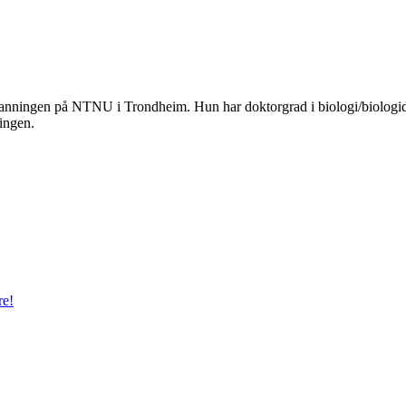
danningen på NTNU i Trondheim. Hun har doktorgrad i biologi/biologidid
ingen.
re!