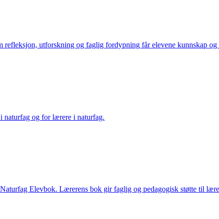
refleksjon, utforskning og faglig fordypning får elevene kunnskap og ko
naturfag og for lærere i naturfag.
Naturfag Elevbok. Lærerens bok gir faglig og pedagogisk støtte til lære