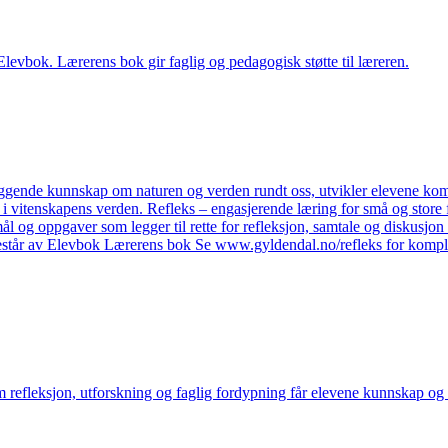
levbok. Lærerens bok gir faglig og pedagogisk støtte til læreren.
gende kunnskap om naturen og verden rundt oss, utvikler elevene kompeta
et i vitenskapens verden. Refleks – engasjerende læring for små og store
mål og oppgaver som legger til rette for refleksjon, samtale og diskusjon 
estår av Elevbok Lærerens bok Se www.gyldendal.no/refleks for komple
refleksjon, utforskning og faglig fordypning får elevene kunnskap og ko