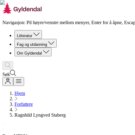
Navigasjon: Pil høyre/venstre mellom menyer, Enter for å åpne, Escap
Litteratur
Fag og utdanning
Om Gyldendal
Søk
Hjem
Forfattere
Ragnhild Lyngved Staberg