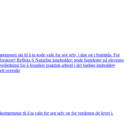
nsen sin til å ta gode valg for seg selv, i dag og i framtida. For
 forskere! Refleks 6 Naturfag inneholder: gode fagtekster på elevenes
veiledning for å forankre praktisk arbeid i det faglige innholdet•
tt oversikt
mpetanse til å ta valg for seg selv og for verdenen de lever i.