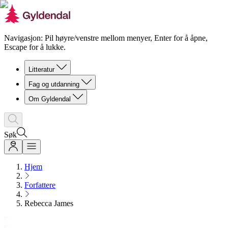
Navigasjon: Pil høyre/venstre mellom menyer, Enter for å åpne,
Escape for å lukke.
Litteratur
Fag og utdanning
Om Gyldendal
Søk
Hjem
Forfattere
Rebecca James