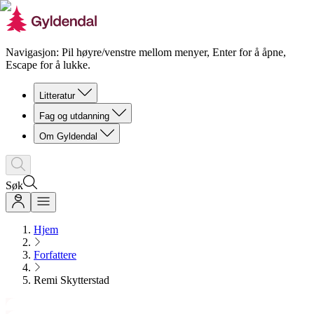
Navigasjon: Pil høyre/venstre mellom menyer, Enter for å åpne,
Escape for å lukke.
Litteratur
Fag og utdanning
Om Gyldendal
Søk
Hjem
Forfattere
Remi Skytterstad