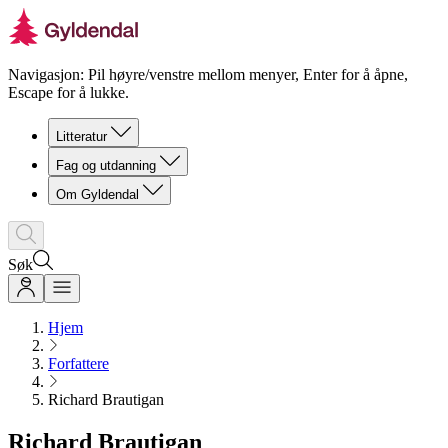
Navigasjon: Pil høyre/venstre mellom menyer, Enter for å åpne,
Escape for å lukke.
Litteratur
Fag og utdanning
Om Gyldendal
Søk
Hjem
Forfattere
Richard Brautigan
Richard Brautigan