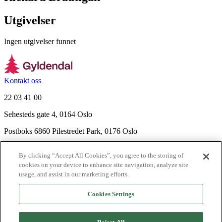
Utgivelser
Ingen utgivelser funnet
Kontakt oss
22 03 41 00
Sehesteds gate 4, 0164 Oslo
Postboks 6860 Pilestredet Park, 0176 Oslo
Finn frem
By clicking “Accept All Cookies”, you agree to the storing of
Nyhetsbrev
cookies on your device to enhance site navigation, analyze site
Ledige stillinger
usage, and assist in our marketing efforts.
Send inn manus
Cookies Settings
Om Gyldendal
Support