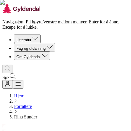
Navigasjon: Pil høyre/venstre mellom menyer, Enter for å åpne,
Escape for å lukke.
Litteratur
Fag og utdanning
Om Gyldendal
Søk
Hjem
Forfattere
Rina Sunder