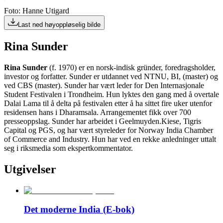
Foto: Hanne Utigard
Last ned høyoppløselig bilde
Rina Sunder
Rina Sunder
(f. 1970) er en norsk-indisk gründer, foredragsholder,
investor og forfatter. Sunder er utdannet ved NTNU, BI, (master) og
ved CBS (master). Sunder har vært leder for Den Internasjonale
Student Festivalen i Trondheim. Hun lyktes den gang med å overtale
Dalai Lama til å delta på festivalen etter å ha sittet fire uker utenfor
residensen hans i Dharamsala. Arrangementet fikk over 700
presseoppslag. Sunder har arbeidet i Geelmuyden.Kiese, Tigris
Capital og PGS, og har vært styreleder for Norway India Chamber
of Commerce and Industry. Hun har ved en rekke anledninger uttalt
seg i riksmedia som ekspertkommentator.
Utgivelser
Det moderne India (E-bok)