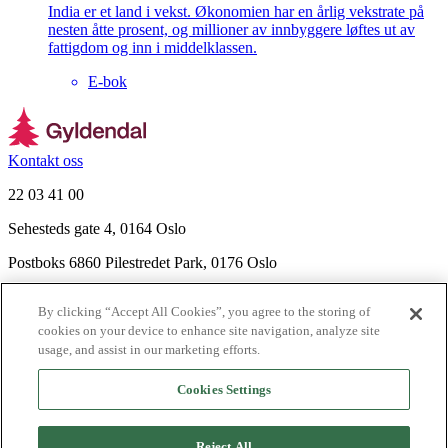
India er et land i vekst. Økonomien har en årlig vekstrate på
nesten åtte prosent, og millioner av innbyggere løftes ut av
fattigdom og inn i middelklassen.
E-bok
Kontakt oss
22 03 41 00
Sehesteds gate 4, 0164 Oslo
Postboks 6860 Pilestredet Park, 0176 Oslo
Finn frem
By clicking “Accept All Cookies”, you agree to the storing of
Nyhetsbrev
cookies on your device to enhance site navigation, analyze site
Ledige stillinger
usage, and assist in our marketing efforts.
Send inn manus
Cookies Settings
Om Gyldendal
Support
Reject All