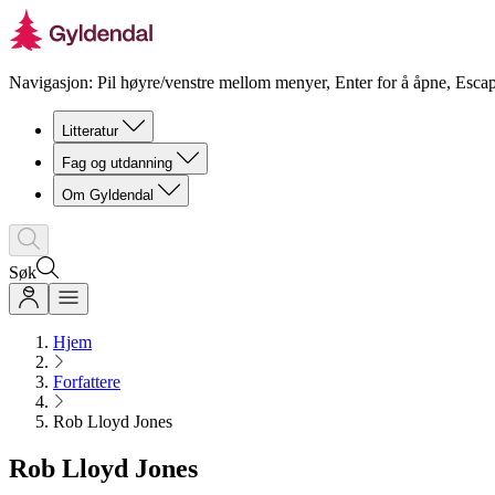
Navigasjon: Pil høyre/venstre mellom menyer, Enter for å åpne, Escap
Litteratur
Fag og utdanning
Om Gyldendal
Søk
Hjem
Forfattere
Rob Lloyd Jones
Rob Lloyd Jones