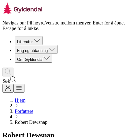
Navigasjon: Pil høyre/venstre mellom menyer, Enter for å åpne,
Escape for å lukke.
Litteratur
Fag og utdanning
Om Gyldendal
Søk
Hjem
Forfattere
Robert Dewsnap
Robert Dewsnap