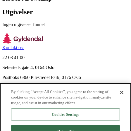
Utgivelser
Ingen utgivelser funnet
Kontakt oss
22 03 41 00
Sehesteds gate 4, 0164 Oslo
Postboks 6860 Pilestredet Park, 0176 Oslo
Finn frem
By clicking “Accept All Cookies”, you agree to the storing of
Nyhetsbrev
cookies on your device to enhance site navigation, analyze site
Ledige stillinger
usage, and assist in our marketing efforts.
Send inn manus
Cookies Settings
Om Gyldendal
Support