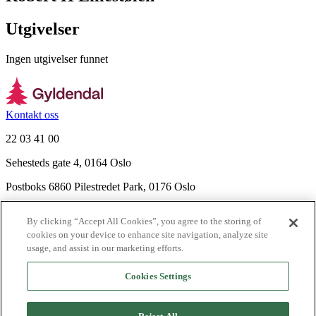
Utgivelser
Ingen utgivelser funnet
Kontakt oss
22 03 41 00
Sehesteds gate 4, 0164 Oslo
Postboks 6860 Pilestredet Park, 0176 Oslo
Finn frem
By clicking “Accept All Cookies”, you agree to the storing of
Nyhetsbrev
cookies on your device to enhance site navigation, analyze site
Ledige stillinger
usage, and assist in our marketing efforts.
Send inn manus
Cookies Settings
Om Gyldendal
Support