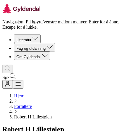
Navigasjon: Pil høyre/venstre mellom menyer, Enter for å åpne,
Escape for å lukke.
Litteratur
Fag og utdanning
Om Gyldendal
Søk
Hjem
Forfattere
Robert H Lillestølen
Robert H Lillestølen