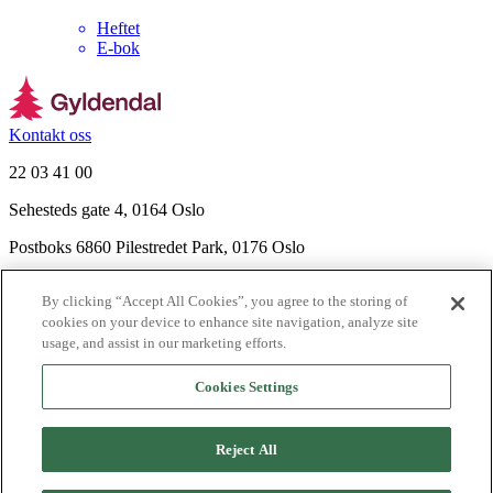
Heftet
E-bok
Kontakt oss
22 03 41 00
Sehesteds gate 4, 0164 Oslo
Postboks 6860 Pilestredet Park, 0176 Oslo
Finn frem
By clicking “Accept All Cookies”, you agree to the storing of
Nyhetsbrev
cookies on your device to enhance site navigation, analyze site
Ledige stillinger
usage, and assist in our marketing efforts.
Send inn manus
Cookies Settings
Om Gyldendal
Support
Reject All
Presse
Agency