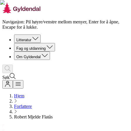
Navigasjon: Pil høyre/venstre mellom menyer, Enter for å åpne,
Escape for å lukke.
Litteratur
Fag og utdanning
Om Gyldendal
Søk
Hjem
Forfattere
Robert Mjelde Flatås