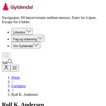
Navigasjon: Pil høyre/venstre mellom menyer, Enter for å åpne,
Escape for å lukke.
Litteratur
Fag og utdanning
Om Gyldendal
Søk
Hjem
Forfattere
Rolf K. Andersen
Rolf K. Andersen