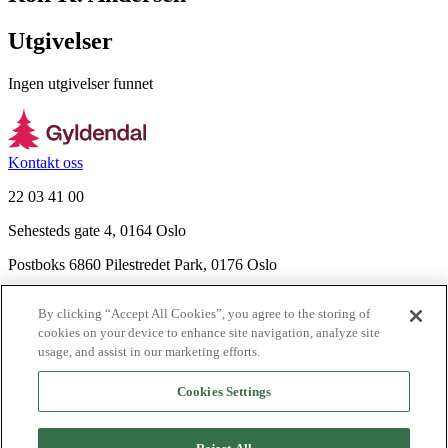
Utgivelser
Ingen utgivelser funnet
Kontakt oss
22 03 41 00
Sehesteds gate 4, 0164 Oslo
Postboks 6860 Pilestredet Park, 0176 Oslo
Finn frem
By clicking “Accept All Cookies”, you agree to the storing of
Nyhetsbrev
cookies on your device to enhance site navigation, analyze site
Ledige stillinger
usage, and assist in our marketing efforts.
Send inn manus
Cookies Settings
Om Gyldendal
Support