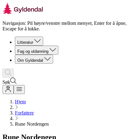
Navigasjon: Pil høyre/venstre mellom menyer, Enter for å åpne,
Escape for å lukke.
Litteratur
Fag og utdanning
Om Gyldendal
Søk
Hjem
Forfattere
Rune Nordengen
Rune Nordengen