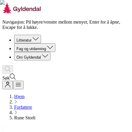
Navigasjon: Pil høyre/venstre mellom menyer, Enter for å åpne,
Escape for å lukke.
Litteratur
Fag og utdanning
Om Gyldendal
Søk
Hjem
Forfattere
Rune Storli