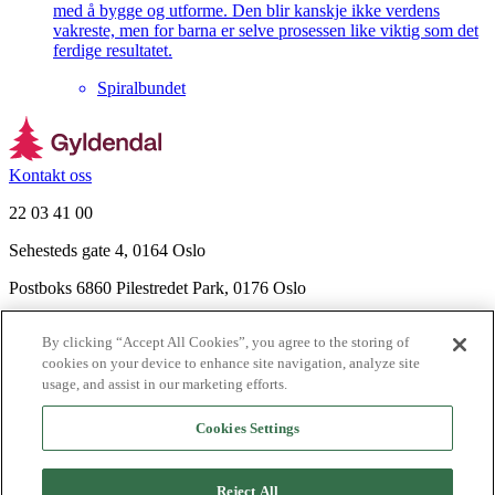
med å bygge og utforme. Den blir kanskje ikke verdens
vakreste, men for barna er selve prosessen like viktig som det
ferdige resultatet.
Spiralbundet
Kontakt oss
22 03 41 00
Sehesteds gate 4, 0164 Oslo
Postboks 6860 Pilestredet Park, 0176 Oslo
Finn frem
By clicking “Accept All Cookies”, you agree to the storing of
Nyhetsbrev
cookies on your device to enhance site navigation, analyze site
Ledige stillinger
usage, and assist in our marketing efforts.
Send inn manus
Cookies Settings
Om Gyldendal
Support
Reject All