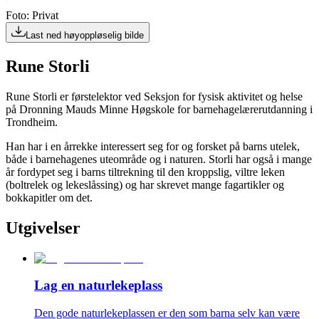
Foto: Privat
Last ned høyoppløselig bilde
Rune Storli
Rune Storli er førstelektor ved Seksjon for fysisk aktivitet og helse
på Dronning Mauds Minne Høgskole for barnehagelærerutdanning i
Trondheim.
Han har i en årrekke interessert seg for og forsket på barns utelek,
både i barnehagenes uteområde og i naturen. Storli har også i mange
år fordypet seg i barns tiltrekning til den kroppslig, viltre leken
(boltrelek og lekeslåssing) og har skrevet mange fagartikler og
bokkapitler om det.
Utgivelser
Lag en naturlekeplass
Den gode naturlekeplassen er den som barna selv kan være