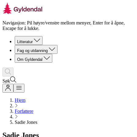
Navigasjon: Pil høyre/venstre mellom menyer, Enter for å åpne,
Escape for å lukke.
Litteratur
Fag og utdanning
Om Gyldendal
Søk
Hjem
Forfattere
Sadie Jones
Sadie Jones