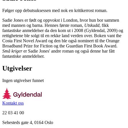
Følger opp debutsuksessen med nok en kritikerrost roman.
Sadie Jones er født og oppvokst i London, hvor hun bor sammen
med mannen og barna. Hennes første roman,
Utskudd
, fikk
fantastiske anmeldelser da den kom ut i 2008 (Gyldendal, 2009) og
rettighetene ble solgt til en rekke land verden over. Boken vant the
Costa First Novel Award og den ble også nominert til the Orange
Broadband Prize for Fiction og the Guardian First Book Award.
Små kriger
er Sadie Jones' andre roman og også denne har fått
fantastiske anmeldelser.
Utgivelser
Ingen utgivelser funnet
Kontakt oss
22 03 41 00
Sehesteds gate 4, 0164 Oslo