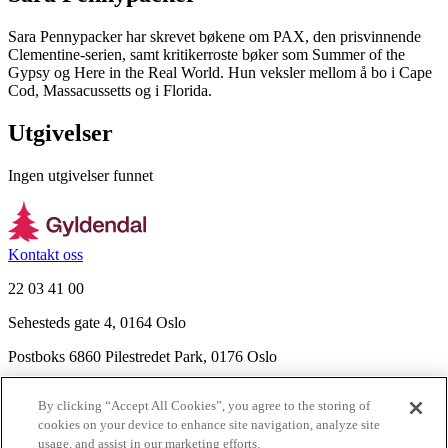
Sara Pennypacker har skrevet bøkene om PAX, den prisvinnende
Clementine-serien, samt kritikerroste bøker som Summer of the
Gypsy og Here in the Real World. Hun veksler mellom å bo i Cape
Cod, Massacussetts og i Florida.
Utgivelser
Ingen utgivelser funnet
Kontakt oss
22 03 41 00
Sehesteds gate 4, 0164 Oslo
Postboks 6860 Pilestredet Park, 0176 Oslo
Finn frem
By clicking “Accept All Cookies”, you agree to the storing of
Nyhetsbrev
cookies on your device to enhance site navigation, analyze site
Ledige stillinger
usage, and assist in our marketing efforts.