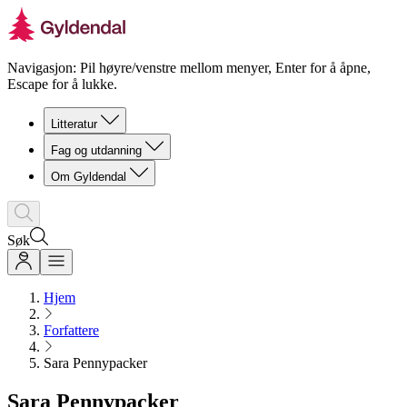
Navigasjon: Pil høyre/venstre mellom menyer, Enter for å åpne,
Escape for å lukke.
Litteratur
Fag og utdanning
Om Gyldendal
Søk
Hjem
Forfattere
Sara Pennypacker
Sara Pennypacker