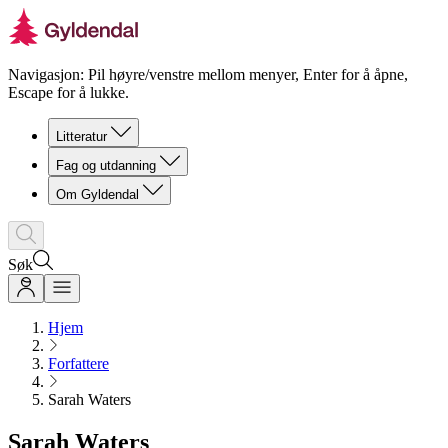
Navigasjon: Pil høyre/venstre mellom menyer, Enter for å åpne,
Escape for å lukke.
Litteratur
Fag og utdanning
Om Gyldendal
Søk
Hjem
Forfattere
Sarah Waters
Sarah Waters