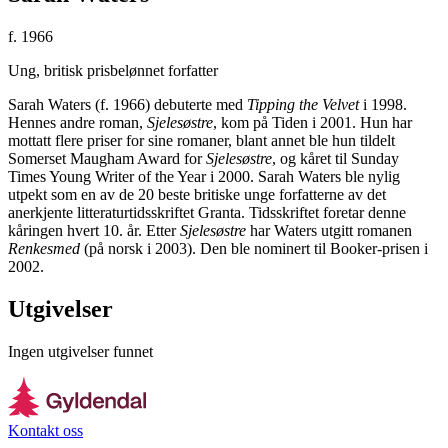
f. 1966
Ung, britisk prisbelønnet forfatter
Sarah Waters (f. 1966) debuterte med
Tipping the Velvet
i 1998.
Hennes andre roman,
Sjelesøstre
, kom på Tiden i 2001. Hun har
mottatt flere priser for sine romaner, blant annet ble hun tildelt
Somerset Maugham Award for
Sjelesøstre
, og kåret til Sunday
Times Young Writer of the Year i 2000. Sarah Waters ble nylig
utpekt som en av de 20 beste britiske unge forfatterne av det
anerkjente litteraturtidsskriftet Granta. Tidsskriftet foretar denne
kåringen hvert 10. år. Etter
Sjelesøstre
har Waters utgitt romanen
Renkesmed
(på norsk i 2003). Den ble nominert til Booker-prisen i
2002.
Utgivelser
Ingen utgivelser funnet
Kontakt oss