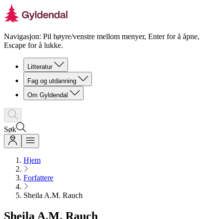
Navigasjon: Pil høyre/venstre mellom menyer, Enter for å åpne,
Escape for å lukke.
Litteratur
Fag og utdanning
Om Gyldendal
Søk
Hjem
Forfattere
Sheila A.M. Rauch
Sheila A.M. Rauch