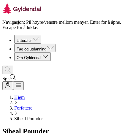
Navigasjon: Pil høyre/venstre mellom menyer, Enter for å åpne,
Escape for å lukke.
Litteratur
Fag og utdanning
Om Gyldendal
Søk
Hjem
Forfattere
Sibeal Pounder
Sibeal Pounder