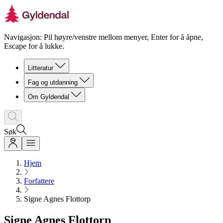
Navigasjon: Pil høyre/venstre mellom menyer, Enter for å åpne,
Escape for å lukke.
Litteratur
Fag og utdanning
Om Gyldendal
Søk
Hjem
Forfattere
Signe Agnes Flottorp
Signe Agnes Flottorp