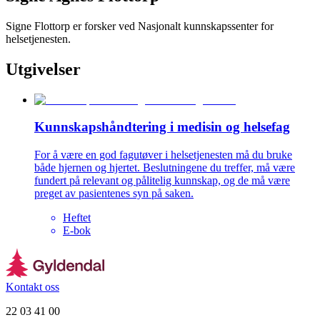
Signe Flottorp er forsker ved Nasjonalt kunnskapssenter for
helsetjenesten.
Utgivelser
Kunnskapshåndtering i medisin og helsefag
For å være en god fagutøver i helsetjenesten må du bruke
både hjernen og hjertet. Beslutningene du treffer, må være
fundert på relevant og pålitelig kunnskap, og de må være
preget av pasientenes syn på saken.
Heftet
E-bok
Kontakt oss
22 03 41 00