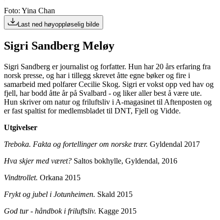
Foto: Yina Chan
Last ned høyoppløselig bilde
Sigri Sandberg Meløy
Sigri Sandberg er journalist og forfatter. Hun har 20 års erfaring fra
norsk presse, og har i tillegg skrevet åtte egne bøker og fire i
samarbeid med polfarer Cecilie Skog. Sigri er vokst opp ved hav og
fjell, har bodd åtte år på Svalbard - og liker aller best å være ute.
Hun skriver om natur og friluftsliv i A-magasinet til Aftenposten og
er fast spaltist for medlemsbladet til DNT, Fjell og Vidde.
Utgivelser
Treboka. Fakta og fortellinger om norske trær.
Gyldendal 2017
Hva skjer med været?
Saltos bokhylle, Gyldendal, 2016
Vindtrollet.
Orkana 2015
Frykt og jubel i Jotunheimen.
Skald 2015
God tur - håndbok i friluftsliv.
Kagge 2015