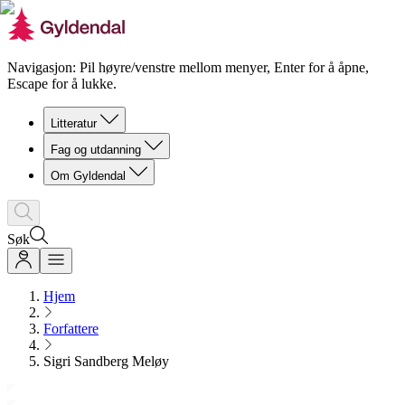
Navigasjon: Pil høyre/venstre mellom menyer, Enter for å åpne,
Escape for å lukke.
Litteratur
Fag og utdanning
Om Gyldendal
Søk
Hjem
Forfattere
Sigri Sandberg Meløy