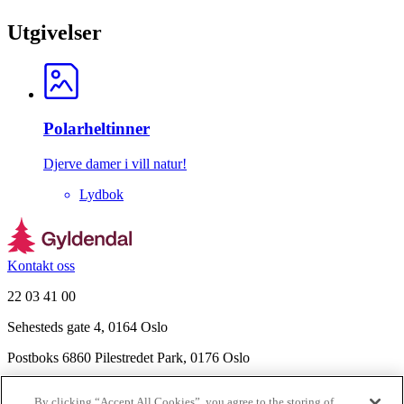
Utgivelser
Polarheltinner
Djerve damer i vill natur!
Lydbok
Kontakt oss
22 03 41 00
Sehesteds gate 4, 0164 Oslo
Postboks 6860 Pilestredet Park, 0176 Oslo
Finn frem
By clicking “Accept All Cookies”, you agree to the storing of