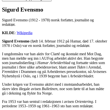
Sigurd Evensmo
Sigurd Evensmo (1912 - 1978) norsk forfatter, journalist og
redaktør.
KILDE
:
Wikipedia
Sigurd Evensmo
(født 14. februar 1912 på Hamar, død 17. oktober
1978 i Oslo) var en norsk forfatter, journalist og redaktør.
I ungdomsåra var han aktiv for Clarté og ikontakt med Mot Dag,
men han meldte seg inn i AUFog arbeidet aktivt der. Han begynte
som journalistlærling i
Hamar Arbeiderblad
og fortsatte siden som
journalist i flere ulike arbeideraviser, blant annet
Tiden
i Arendal,
Fremtiden
i Drammen og på Arbeidernes pressekontor, nå Avisenes
Nyhetsbyrå i Oslo, og i 1939 begynte han i
Arbeiderbladet
.
Under krigen var Evensmo aktivt med i motstandsarbeidet, han
skrev iden illegale avisen
Bulletinen
, noe som førte til at han måtte
gå i dekning og flykte fra Norge.
Fra 1953 var han sentral i redaksjonen i avisen
Orientering
. I
periodene 1953–1959 og 1961–1963 sto han som redaktør.