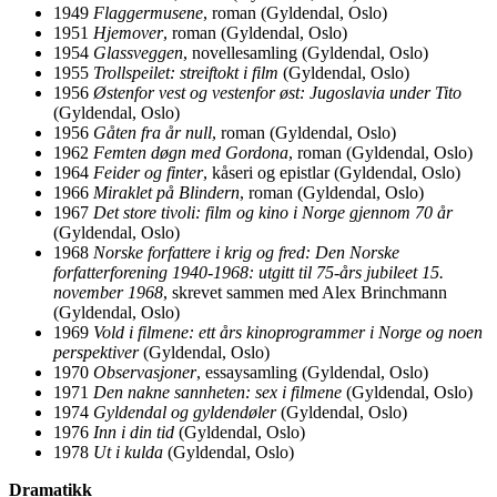
1949
Flaggermusene
, roman (Gyldendal, Oslo)
1951
Hjemover
, roman (Gyldendal, Oslo)
1954
Glassveggen
, novellesamling (Gyldendal, Oslo)
1955
Trollspeilet: streiftokt i film
(Gyldendal, Oslo)
1956
Østenfor vest og vestenfor øst: Jugoslavia under Tito
(Gyldendal, Oslo)
1956
Gåten fra år null
, roman (Gyldendal, Oslo)
1962
Femten døgn med Gordona
, roman (Gyldendal, Oslo)
1964
Feider og finter
, kåseri og epistlar (Gyldendal, Oslo)
1966
Miraklet på Blindern
, roman (Gyldendal, Oslo)
1967
Det store tivoli: film og kino i Norge gjennom 70 år
(Gyldendal, Oslo)
1968
Norske forfattere i krig og fred: Den Norske
forfatterforening 1940-1968: utgitt til 75-års jubileet 15.
november 1968
, skrevet sammen med Alex Brinchmann
(Gyldendal, Oslo)
1969
Vold i filmene: ett års kinoprogrammer i Norge og noen
perspektiver
(Gyldendal, Oslo)
1970
Observasjoner
, essaysamling (Gyldendal, Oslo)
1971
Den nakne sannheten: sex i filmene
(Gyldendal, Oslo)
1974
Gyldendal og gyldendøler
(Gyldendal, Oslo)
1976
Inn i din tid
(Gyldendal, Oslo)
1978
Ut i kulda
(Gyldendal, Oslo)
Dramatikk