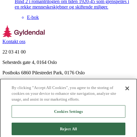
Bind 2 i romantrilogien om tiden 1920-45 som gjenspeiles i
en rekke menneskeskjebner og skiftende miljøer.
E-bok
Kontakt oss
22 03 41 00
Sehesteds gate 4, 0164 Oslo
Postboks 6860 Pilestredet Park, 0176 Oslo
Finn frem
By clicking “Accept All Cookies”, you agree to the storing of
Nyhetsbrev
cookies on your device to enhance site navigation, analyze site
Ledige stillinger
usage, and assist in our marketing efforts.
Send inn manus
Cookies Settings
Om Gyldendal
Support
Reject All
Presse
Agency