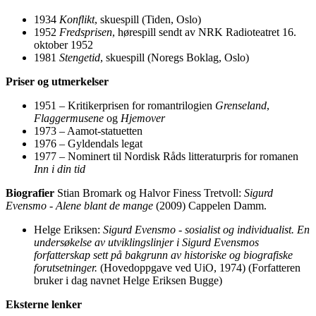
1934
Konflikt
, skuespill (Tiden, Oslo)
1952
Fredsprisen
, hørespill sendt av NRK Radioteatret 16.
oktober 1952
1981
Stengetid
, skuespill (Noregs Boklag, Oslo)
Priser og utmerkelser
1951 – Kritikerprisen for romantrilogien
Grenseland
,
Flaggermusene
og
Hjemover
1973 – Aamot-statuetten
1976 – Gyldendals legat
1977 – Nominert til Nordisk Råds litteraturpris for romanen
Inn i din tid
Biografier
Stian Bromark og Halvor Finess Tretvoll:
Sigurd
Evensmo - Alene blant de mange
(2009) Cappelen Damm.
Helge Eriksen:
Sigurd Evensmo - sosialist og individualist. En
undersøkelse av utviklingslinjer i Sigurd Evensmos
forfatterskap sett på bakgrunn av historiske og biografiske
forutsetninger.
(Hovedoppgave ved UiO, 1974) (Forfatteren
bruker i dag navnet Helge Eriksen Bugge)
Eksterne lenker