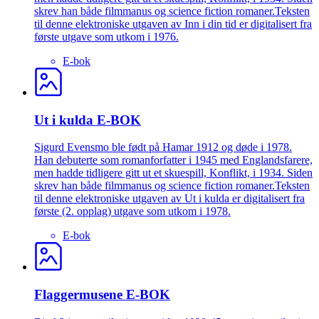
skrev han både filmmanus og science fiction romaner.Teksten
til denne elektroniske utgaven av Inn i din tid er digitalisert fra
første utgave som utkom i 1976.
E-bok
Ut i kulda E-BOK
Sigurd Evensmo ble født på Hamar 1912 og døde i 1978.
Han debuterte som romanforfatter i 1945 med Englandsfarere,
men hadde tidligere gitt ut et skuespill, Konflikt, i 1934. Siden
skrev han både filmmanus og science fiction romaner.Teksten
til denne elektroniske utgaven av Ut i kulda er digitalisert fra
første (2. opplag) utgave som utkom i 1978.
E-bok
Flaggermusene E-BOK