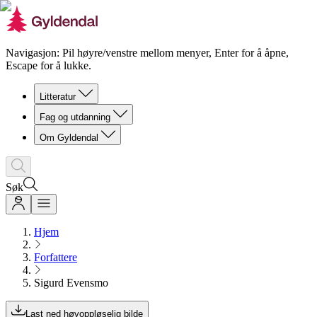
Navigasjon: Pil høyre/venstre mellom menyer, Enter for å åpne,
Escape for å lukke.
Litteratur
Fag og utdanning
Om Gyldendal
Søk
Hjem
Forfattere
Sigurd Evensmo
Last ned høyoppløselig bilde