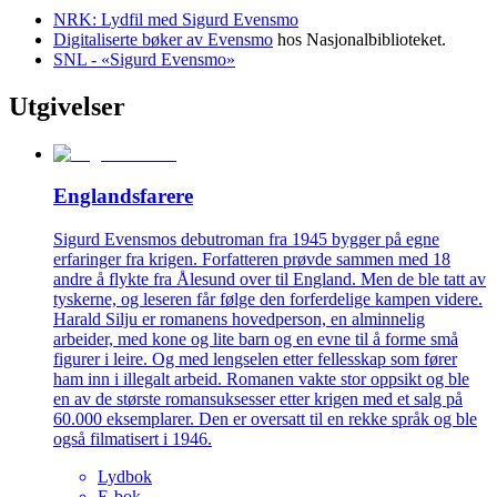
NRK: Lydfil med Sigurd Evensmo
Digitaliserte bøker av Evensmo
hos Nasjonalbiblioteket.
SNL - «Sigurd Evensmo»
Utgivelser
Englandsfarere
Sigurd Evensmos debutroman fra 1945 bygger på egne
erfaringer fra krigen. Forfatteren prøvde sammen med 18
andre å flykte fra Ålesund over til England. Men de ble tatt av
tyskerne, og leseren får følge den forferdelige kampen videre.
Harald Silju er romanens hovedperson, en alminnelig
arbeider, med kone og lite barn og en evne til å forme små
figurer i leire. Og med lengselen etter fellesskap som fører
ham inn i illegalt arbeid. Romanen vakte stor oppsikt og ble
en av de største romansuksesser etter krigen med et salg på
60.000 eksemplarer. Den er oversatt til en rekke språk og ble
også filmatisert i 1946.
Lydbok
E-bok