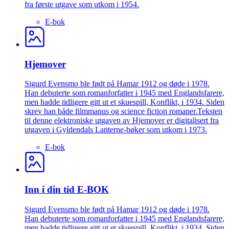
fra første utgave som utkom i 1954.
E-bok
Hjemover
Sigurd Evensmo ble født på Hamar 1912 og døde i 1978.
Han debuterte som romanforfatter i 1945 med Englandsfarere,
men hadde tidligere gitt ut et skuespill, Konflikt, i 1934. Siden
skrev han både filmmanus og science fiction romaner.Teksten
til denne elektroniske utgaven av Hjemover er digitalisert fra
utgaven i Gyldendals Lanterne-bøker som utkom i 1973.
E-bok
Inn i din tid E-BOK
Sigurd Evensmo ble født på Hamar 1912 og døde i 1978.
Han debuterte som romanforfatter i 1945 med Englandsfarere,
men hadde tidligere gitt ut et skuespill, Konflikt, i 1934. Siden