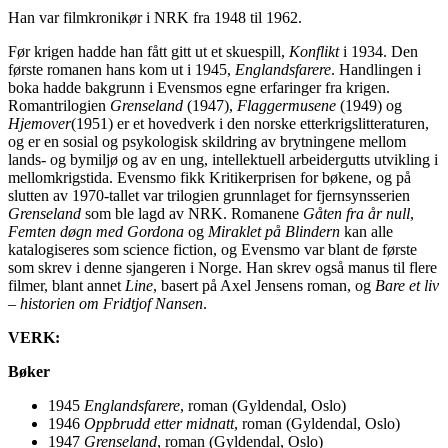
Han var filmkronikør i NRK fra 1948 til 1962.
Før krigen hadde han fått gitt ut et skuespill,
Konflikt
i 1934. Den
første romanen hans kom ut i 1945,
Englandsfarere
. Handlingen i
boka hadde bakgrunn i Evensmos egne erfaringer fra krigen.
Romantrilogien
Grenseland
(1947),
Flaggermusene
(1949) og
Hjemover
(1951) er et hovedverk i den norske etterkrigslitteraturen,
og er en sosial og psykologisk skildring av brytningene mellom
lands- og bymiljø og av en ung, intellektuell arbeidergutts utvikling i
mellomkrigstida. Evensmo fikk Kritikerprisen for bøkene, og på
slutten av 1970-tallet var trilogien grunnlaget for fjernsynsserien
Grenseland
som ble lagd av NRK. Romanene
Gåten fra år null
,
Femten døgn med Gordona
og
Miraklet på Blindern
kan alle
katalogiseres som science fiction, og Evensmo var blant de første
som skrev i denne sjangeren i Norge. Han skrev også manus til flere
filmer, blant annet
Line
, basert på Axel Jensens roman, og
Bare et liv
– historien om Fridtjof Nansen
.
VERK:
Bøker
1945
Englandsfarere
, roman (Gyldendal, Oslo)
1946
Oppbrudd etter midnatt
, roman (Gyldendal, Oslo)
1947
Grenseland
, roman (Gyldendal, Oslo)