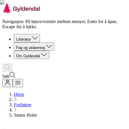
Navigasjon: Pil høyre/venstre mellom menyer, Enter for å åpne,
Escape for å lukke.
Litteratur
Fag og utdanning
Om Gyldendal
Søk
Hjem
Forfattere
Simen Holm