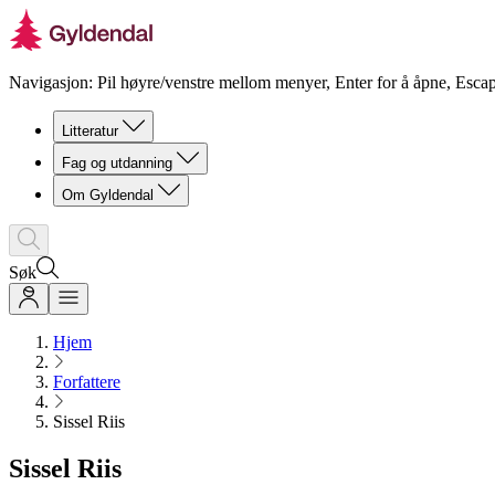
Navigasjon: Pil høyre/venstre mellom menyer, Enter for å åpne, Escap
Litteratur
Fag og utdanning
Om Gyldendal
Søk
Hjem
Forfattere
Sissel Riis
Sissel Riis