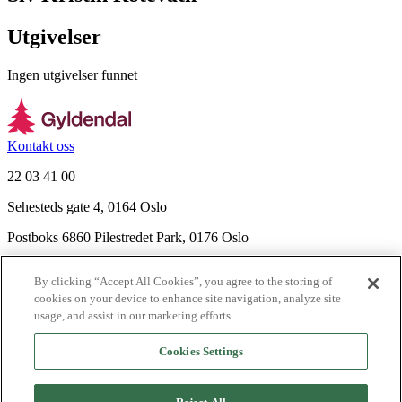
Utgivelser
Ingen utgivelser funnet
Kontakt oss
22 03 41 00
Sehesteds gate 4, 0164 Oslo
Postboks 6860 Pilestredet Park, 0176 Oslo
Finn frem
By clicking “Accept All Cookies”, you agree to the storing of
Nyhetsbrev
cookies on your device to enhance site navigation, analyze site
Ledige stillinger
usage, and assist in our marketing efforts.
Send inn manus
Cookies Settings
Om Gyldendal
Support