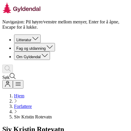
Navigasjon: Pil høyre/venstre mellom menyer, Enter for å åpne,
Escape for å lukke.
Litteratur
Fag og utdanning
Om Gyldendal
Søk
Hjem
Forfattere
Siv Kristin Rotevatn
Siv Kristin Rotevatn