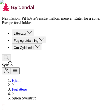
Navigasjon: Pil høyre/venstre mellom menyer, Enter for å åpne,
Escape for å lukke.
Litteratur
Fag og utdanning
Om Gyldendal
Søk
Hjem
Forfattere
Søren Sveistrup