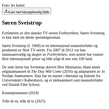
Foto: les kaner
Last ned høyoppløselig bilde
Søren Sveistrup
Forfatteren av den danske TV-serien Forbrytelsen, Søren Sveistrup,
er klar med sin første spenningsroman.
Søren Sveistrup (f. 1968) er en internasjonal manusforfatter og
produsent av flere TV-serier. Fra 2007 til 2012 var han
manusansvarlig og skaper av
Forbrytelsen
, som senere har vunnet
flere internasjonale priser og blitt solgt til mer enn 100 land.
De siste årene har Sveistrup skrevet flere filmmanus, blant annet
originalmanuset til
The Day Will Come
(2016) og adapsjonen av Jo
Nesbøs
Snømannen
. Han har en master i litteratur og historie fra
Universitetet i København, og er uteksaminert som manusforfatter
ved Danish Film School.
Kastanjemannen (2018)
Telle til en, telle til to (2025)