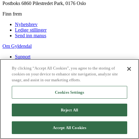
Postboks 6860 Pilestredet Park, 0176 Oslo
Finn frem
Nyhetsbrev
Ledige stillinger
Send inn manus
Om Gyldendal
Support
Presse
Agency
By clicking “Accept All Cookies”, you agree to the storing of
cookies on your device to enhance site navigation, analyze site
©
2026
Gyldendal
usage, and assist in our marketing efforts.
Personvernerklæringer
Informasjonskapsler
Cookies Settings
Reject All
Accept All Cookies