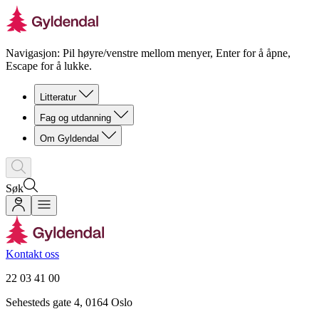
Navigasjon: Pil høyre/venstre mellom menyer, Enter for å åpne,
Escape for å lukke.
Litteratur
Fag og utdanning
Om Gyldendal
Søk
Kontakt oss
22 03 41 00
Sehesteds gate 4, 0164 Oslo