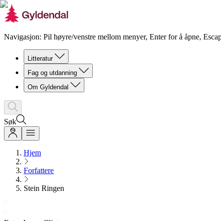
Navigasjon: Pil høyre/venstre mellom menyer, Enter for å åpne, Escap
Litteratur
Fag og utdanning
Om Gyldendal
Søk
Hjem
Forfattere
Stein Ringen