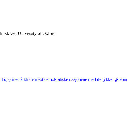
olitikk ved University of Oxford.
dt opp med å bli de mest demokratiske nasjonene med de lykkeligste i