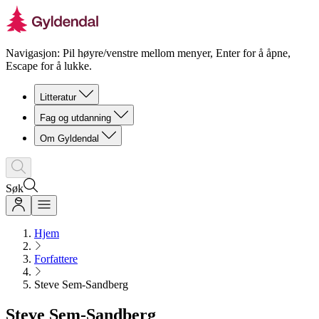
Navigasjon: Pil høyre/venstre mellom menyer, Enter for å åpne,
Escape for å lukke.
Litteratur
Fag og utdanning
Om Gyldendal
Søk
Hjem
Forfattere
Steve Sem-Sandberg
Steve Sem-Sandberg