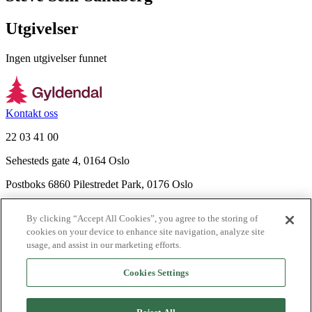
Utgivelser
Ingen utgivelser funnet
Kontakt oss
22 03 41 00
Sehesteds gate 4, 0164 Oslo
Postboks 6860 Pilestredet Park, 0176 Oslo
Finn frem
By clicking “Accept All Cookies”, you agree to the storing of
Nyhetsbrev
cookies on your device to enhance site navigation, analyze site
Ledige stillinger
usage, and assist in our marketing efforts.
Send inn manus
Cookies Settings
Om Gyldendal
Support