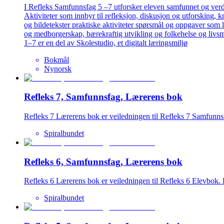
I Refleks Samfunnsfag 5 –7 utforsker eleven samfunnet og ver
Aktiviteter som innbyr til refleksjon, diskusjon og utforsking,
og bildetekster praktiske aktiviteter spørsmål og oppgaver som l
og medborgerskap, bærekraftig utvikling og folkehelse og livs
1–7 er en del av Skolestudio, et digitalt læringsmiljø
Bokmål
Nynorsk
Refleks 7, Samfunnsfag, Lærerens bok
Refleks 7 Lærerens bok er veiledningen til Refleks 7 Samfunnsf
Spiralbundet
Refleks 6, Samfunnsfag, Lærerens bok
Refleks 6 Lærerens bok er veiledningen til Refleks 6 Elevbok. 
Spiralbundet