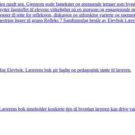
den rundt seg. Gjennom gode fagtekster og spennende temaer som bygg
 knytter fagstoffet til elevens virkelighet på en morsom og engasjerend
egger til rette for refleksjon, diskusjon og utforsking varierte og spen
mestring ligger til grunn Refleks 7 Samfunnsfag består av Elevbok Lær
ag Elevbok. Lærerens bok gir faglig og pedagogisk støtte til læreren.
Lærerens bok inneholder konkrete tips til hvordan læreren kan drive va