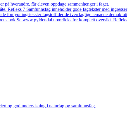
er på hverandre, får eleven oppdage sammenhenger i faget.
e måte. Refleks 7 Samfunnsfag inneholder gode fagtekster med ingresser
nende fordypningstekster fagstoff der de tverrfaglige temaene demokrati
erens bok Se www.gyldendal.no/refleks for komplett oversikt. Refleks
riert og god undervisning i naturfag og samfunnsfag.