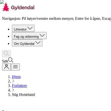
Navigasjon: Pil høyre/venstre mellom menyer, Enter for å åpne, Escap
Litteratur
Fag og utdanning
Om Gyldendal
Søk
Hjem
Forfattere
Stig Hosteland