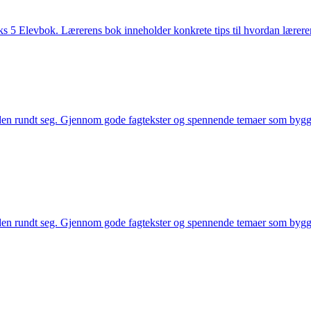
s 5 Elevbok. Lærerens bok inneholder konkrete tips til hvordan lærere
den rundt seg. Gjennom gode fagtekster og spennende temaer som bygg
den rundt seg. Gjennom gode fagtekster og spennende temaer som bygg