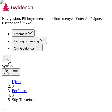
Navigasjon: Pil høyre/venstre mellom menyer, Enter for å åpne,
Escape for å lukke.
Litteratur
Fag og utdanning
Om Gyldendal
Søk
Hjem
Forfattere
Stig Torsteinson