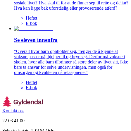
sosiale livet? Hva skal til for at de finner seg til rette og deltar?
Hva kan ligge bak uforståelig eller provoserende atferd?
Heftet
E-bok
Se eleven innenfra
"Overalt hvor barn oppholder seg, trenger de å kjenne at
voksne passer på, hjelper til og bryr seg. Derfor må voksne i
skolen, hvor alle barn tilbringer så store deler av livet sitt, ikke
bare ta ansvar for selve undervisningen, men også for
omsorgen og kvaliteten på relasjonene."
Heftet
E-bok
Kontakt oss
22 03 41 00
Sehesteds gate 4, 0164 Oslo