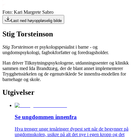
Foto: Kari Margrete Sabro
Last ned høyoppløselig bilde
Stig Torsteinson
Stig Torsteinson
er psykologspesialist i barne - og
ungdomspsykologi, fagbokforfatter og foredragsholder.
Han driver Tilknytningspsykologene, utdanningssenter og klinikk
sammen med Ida Brandtzæg, der de blant annet implementerer
Trygghetssirkelen og de egenutviklede Se innenfra-modellen for
barnehage og skole.
Utgivelser
Se ungdommen innenfra
Hva trenger unge tenåringer dypest sett når de begynner på
ungdomsskolen, usikre på alt det nye i egen kropp og det