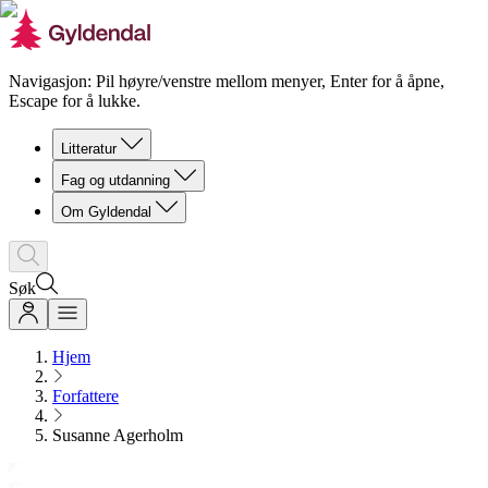
Navigasjon: Pil høyre/venstre mellom menyer, Enter for å åpne,
Escape for å lukke.
Litteratur
Fag og utdanning
Om Gyldendal
Søk
Hjem
Forfattere
Susanne Agerholm