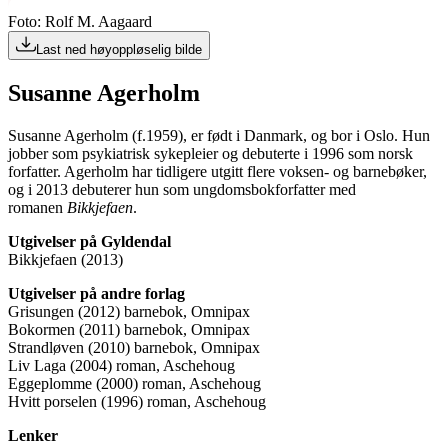
Foto: Rolf M. Aagaard
Last ned høyoppløselig bilde
Susanne Agerholm
Susanne Agerholm (f.1959), er født i Danmark, og bor i Oslo. Hun
jobber som psykiatrisk sykepleier og debuterte i 1996 som norsk
forfatter. Agerholm har tidligere utgitt flere voksen- og barnebøker,
og i 2013 debuterer hun som ungdomsbokforfatter med
romanen
Bikkjefaen
.
Utgivelser på Gyldendal
Bikkjefaen (2013)
Utgivelser på andre forlag
Grisungen (2012) barnebok, Omnipax
Bokormen (2011) barnebok, Omnipax
Strandløven (2010) barnebok, Omnipax
Liv Laga (2004) roman, Aschehoug
Eggeplomme (2000) roman, Aschehoug
Hvitt porselen (1996) roman, Aschehoug
Lenker