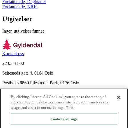
Forfatterside, Dagbladet
Forfatterside, NRK
Utgivelser
Ingen utgivelser funnet
Kontakt oss
22 03 41 00
Sehesteds gate 4, 0164 Oslo
Postboks 6860 Pilestredet Park, 0176 Oslo
Finn frem
By clicking “Accept All Cookies”, you agree to the storing of
Nyhetsbrev
cookies on your device to enhance site navigation, analyze site
Ledige stillinger
usage, and assist in our marketing efforts.
Send inn manus
Cookies Settings
Om Gyldendal