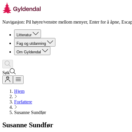
Navigasjon: Pil høyre/venstre mellom menyer, Enter for å åpne, Escap
Litteratur
Fag og utdanning
Om Gyldendal
Søk
Hjem
Forfattere
Susanne Sundfør
Susanne Sundfør