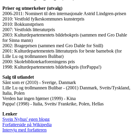
Priser og utmerkelser (utvalg)
2006-2011: Nominert til den internasjonale Astrid Lindgren-prisen
2010: Vestfold fylkeskommunes kunsterpris
2010: Bokkunstprisen
2007: Vestfolds litteraturpris
2003: Kulturdepartementets bildebokpris (sammen med Gro Dahle
for Sinna mann)
2002: Brageprisen (sammen med Gro Dahle for Snill)
2001: Kulturdepartementets litteraturpris for beste barnebok (for
Lille Lu og trollmannen Bulibar)
2000: Skolebibliotekarforeningens pris
1998: Kulturdepartementets bildebokpris (forPappa!)
Salg til utlandet
Sånt som er (2010) - Sverige, Danmark
Lille Lu og trollmannen Bulibar - (2001) Danmark, Sveits/Tyskland,
Italia, Polen
Verden har ingen hjørner (1999) - Kina
Pappa! (1998) - Italia, Sveits/ Frankrike, Polen, Hellas
Lenker
Svein Nyhus' egen blogg
Forfatterside på Wikipedia
Intervju med forfatteren