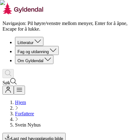
Navigasjon: Pil høyre/venstre mellom menyer, Enter for å åpne,
Escape for å lukke.
Litteratur
Fag og utdanning
Om Gyldendal
Søk
Hjem
Forfattere
Svein Nyhus
Last ned høyoppløselig bilde