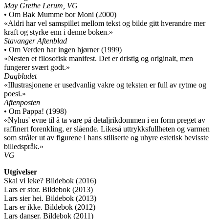
May Grethe Lerum, VG
• Om Bak Mumme bor Moni (2000)
«Aldri har vel samspillet mellom tekst og bilde gitt hverandre mer
kraft og styrke enn i denne boken.»
Stavanger Aftenblad
• Om Verden har ingen hjørner (1999)
«Nesten et filosofisk manifest. Det er dristig og originalt, men
fungerer svært godt.»
Dagbladet
«Illustrasjonene er usedvanlig vakre og teksten er full av rytme og
poesi.»
Aftenposten
• Om Pappa! (1998)
«Nyhus' evne til å ta vare på detaljrikdommen i en form preget av
raffinert forenkling, er slående. Likeså uttrykksfullheten og varmen
som stråler ut av figurene i hans stiliserte og uhyre estetisk bevisste
billedspråk.»
VG
Utgivelser
Skal vi leke? Bildebok (2016)
Lars er stor. Bildebok (2013)
Lars sier hei. Bildebok (2013)
Lars er ikke. Bildebok (2012)
Lars danser. Bildebok (2011)