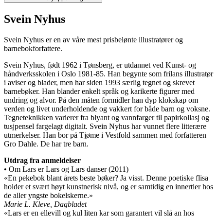
Svein Nyhus
Svein Nyhus er en av våre mest prisbelønte illustratører og
barnebokforfattere.
Svein Nyhus, født 1962 i Tønsberg, er utdannet ved Kunst- og
håndverksskolen i Oslo 1981-85. Han begynte som frilans illustratør
i aviser og blader, men har siden 1993 særlig tegnet og skrevet
barnebøker. Han blander enkelt språk og karikerte figurer med
undring og alvor. På den måten formidler han dyp klokskap om
verden og livet underholdende og vakkert for både barn og voksne.
Tegneteknikken varierer fra blyant og vannfarger til papirkollasj og
tusjpensel fargelagt digitalt. Svein Nyhus har vunnet flere litterære
utmerkelser. Han bor på Tjøme i Vestfold sammen med forfatteren
Gro Dahle. De har tre barn.
Utdrag fra anmeldelser
• Om Lars er Lars og Lars danser (2011)
«En pekebok blant årets beste bøker? Ja visst. Denne poetiske flisa
holder et svært høyt kunstnerisk nivå, og er samtidig en innertier hos
de aller yngste bokelskerne.»
Marie L. Kleve, Dagbladet
«Lars er en ellevill og kul liten kar som garantert vil slå an hos