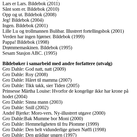
Lars er Lars. Bildebok (2011)
Sånt som er. Bildebok (2010)
Opp og ut. Bildebok (2008)
Jeg! Bildebok (2004)
Ingen. Bildebok (2001)
Lille Lu og trollmannen Bulibar. Illustrert fortellingsbok (2001)
Verden har ingen hjørner. Bildebok (1999)
Pappa! Bildebok (1998)
Drømmemaskinen. Bildebok (1995)
Sesam Stasjon ABC. (1995)
Bildebøker i samarbeid med andre forfattere (utvalg)
Gro Dahle: God natt, natt (2009)
Gro Dahle: Roy (2008)
Gro Dahle: Håret til mamma (2007)
Gro Dahle: Tikk takk, sier Tiden (2005)
Prinsesse Märtha Louise: Hvorfor de kongelige ikke har krone på
hodet (2004)
Gro Dahle: Sinna mann (2003)
Gro Dahle: Snill (2002)
André Bjerke: Moro-vers. Ny-illustrert utgave (2000)
Gro Dahle:Bak Mumme bor Moni (2000)
Gro Dahle: Hemmeligheten til fru Plomme (1999)
Gro Dahle: Den helt vidunderlige grisen Nøffi (1998)
Gro Dahle: Den grådige ungen (1997)