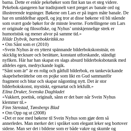
barna. Dette er enkle pekebøker som fint kan tas et steg videre.
Pekebok-sjangeren har tradisjonelt vært preget av banale ord og
illustrerende tegninger. Bøkene om Lars er på ingen måte banale. De
har en umiddelbar appell, og jeg tror at disse bøkene vil bli stående
som svært gode bøker for de minste leserne. Fortellingene om Lars
er originale og filosofiske, og Nyhus’ umiskjennelige strek er
humoristisk og mener alvor på samme tid.»
Hilde Dybvik, barnebokkritikk.no
• Om Sånt som er (2010)
«Svein Nyhus är en ytterst spännande bilderbokskonstnär, en
skicklig tecknare och berättare, konstant utforskande, ständigt
nyfiken. Här har han skapat en slags absurd bilderboksbotanik med
alldeles egen, medryckande logik.
“Sånt som är“ är en rolig och gåtfull bilderbok, en tankeväckande
skapelseberättelse om en pojke som likt en Gud sammanför
fragment och bitar och skapar någonting nytt. Det är stor
bilderbokskonst, mystiskt, egenartat och lekfullt.»
Elina Druker, Svenska Dagbladet
«Vakkert, poetisk, originalt, sånn er det bare når Svein Nyhus
klemmer til.»
Finn Stenstad, Tønsbergs Blad
• Om Opp og ut (2008)
«Det er noe med bøkene til Svein Nyhus som gjør dem så
annerledes. Man merker det i språket som elegant leker seg bortover
sidene. Man ser det i bildene som er både vakre og skumle og