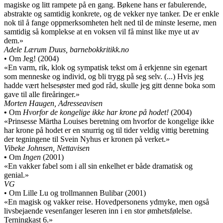
magiske og litt rampete på en gang. Bøkene hans er fabulerende,
abstrakte og samtidig konkrete, og de vekker nye tanker. De er enkle
nok til å fange oppmerksomheten helt ned til de minste leserne, men
samtidig så komplekse at en voksen vil få minst like mye ut av
dem.»
Adele Lærum Duus, barnebokkritikk.no
• Om Jeg! (2004)
«En varm, rik, klok og sympatisk tekst om å erkjenne sin egenart
som menneske og individ, og bli trygg på seg selv. (...) Hvis jeg
hadde vært helsesøster med god råd, skulle jeg gitt denne boka som
gave til alle fireåringer.»
Morten Haugen, Adresseavisen
•
Om
Hvorfor de kongelige ikke har krone på hodet!
(2004)
«Prinsesse Märtha Louises beretning om hvorfor de kongelige ikke
har krone på hodet er en snurrig og til tider veldig vittig beretning
der tegningene til Svein Nyhus er kronen på verket.»
Vibeke Johnsen, Nettavisen
•
Om
Ingen
(2001)
«En vakker fabel som i all sin enkelhet er både dramatisk og
genial.»
VG
• Om Lille Lu og trollmannen Bulibar (2001)
«En magisk og vakker reise. Hovedpersonens ydmyke, men også
livsbejaende vesenfanger leseren inn i en stor ømhetsfølelse.
Terningkast 6.»